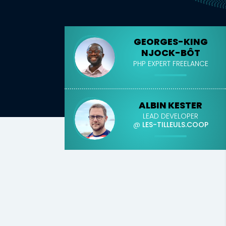
GEORGES-KING
NJOCK-BÔT
PHP EXPERT FREELANCE
ALBIN KESTER
LEAD DEVELOPER
@
LES-TILLEULS.COOP