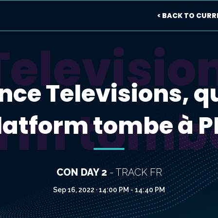
< BACK TO CURR
Televisio
nce Televisions, 
orm tombe
latform tombe à P
CON DAY 2
- TRACK FR
Sep 16, 2022 · 14:00 PM - 14:40 PM