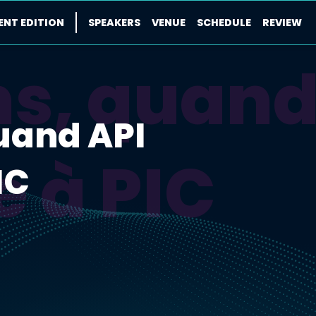
ENT EDITION
SPEAKERS
VENUE
SCHEDULE
REVIEW
ns, quand
quand API
 à PIC
IC