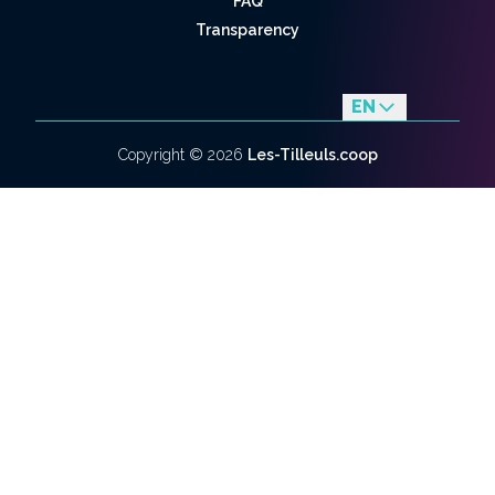
FAQ
Transparency
EN
fr
Copyright ©
2026
Les-Tilleuls.coop