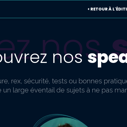
< RETOUR À L'ÉDI
ez nos
uvrez nos
spe
re, rex, sécurité, tests ou bonnes pratique
 un large éventail de sujets à ne pas m