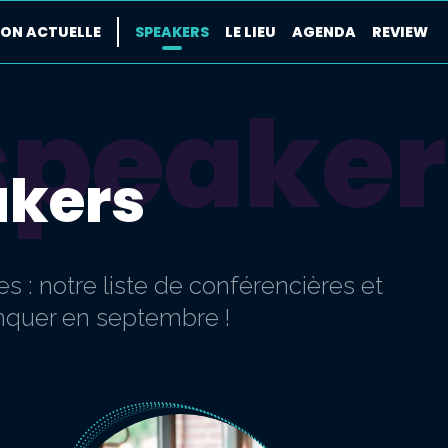
TION ACTUELLE
SPEAKERS
LE LIEU
AGENDA
REVIEW
speaker
akers
s : notre liste de conférencières et
anquer en septembre !