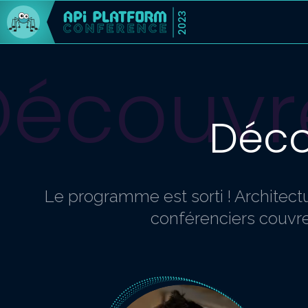
2023
Découvr
Déco
Le programme est sorti ! Architectu
conférenciers couvre