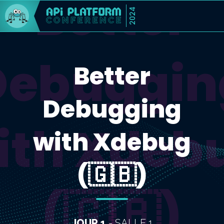
Better
2024
Debuggin
Better
Debugging
ith Xdeb
with Xdebug
(🇬🇧)
(🇬🇧)
JOUR 1
- SALLE 1