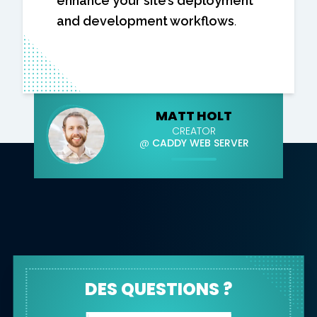
enhance your site’s deployment
and development workflows
.
MATT HOLT
CREATOR
@
CADDY WEB SERVER
DES QUESTIONS ?