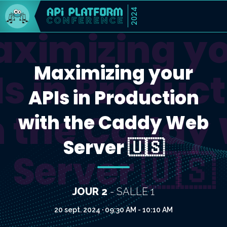
2024
ximizing y
Maximizing your
s in Produc
APIs in Production
h the Caddy
with the Caddy Web
Server 🇺🇸
Server 🇺🇸
JOUR 2
- SALLE 1
20 sept. 2024 · 09:30 AM - 10:10 AM