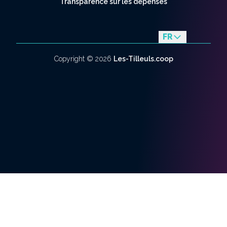
Transparence sur les dépenses
FR
en
Copyright ©
2026
Les-Tilleuls.coop