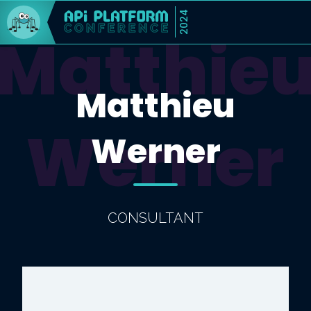
2024
Matthie
Matthieu
Werner
Werner
CONSULTANT