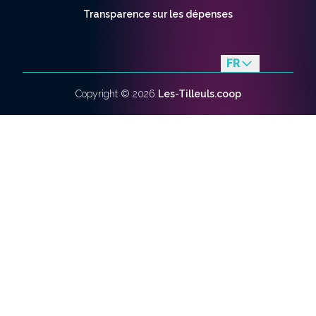
Transparence sur les dépenses
FR
en
Copyright ©
2026
Les-Tilleuls.coop