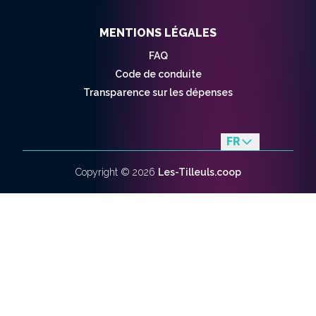
MENTIONS LÉGALES
FAQ
Code de conduite
Transparence sur les dépenses
FR
en
Copyright ©
2026
Les-Tilleuls.coop