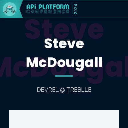
2024
Steve
Steve
McDougal
McDougall
DEVREL
@
TREBLLE