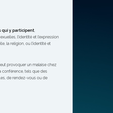
 qui y participent
,
xuelles, l’identité et l’expression
 la religion, ou l’identité et
 peut provoquer un malaise chez
a conférence, tels que des
lles, de rendez-vous ou de