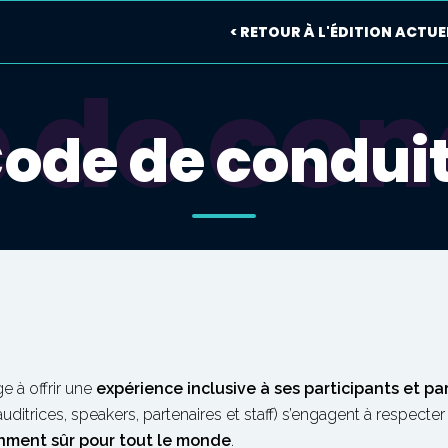
< RETOUR À L'ÉDITION ACTUE
 de con
ode de condui
e à offrir une
expérience inclusive à ses participants et pa
ditrices, speakers, partenaires et staff) s’engagent à respecter
nment sûr pour tout le monde
.