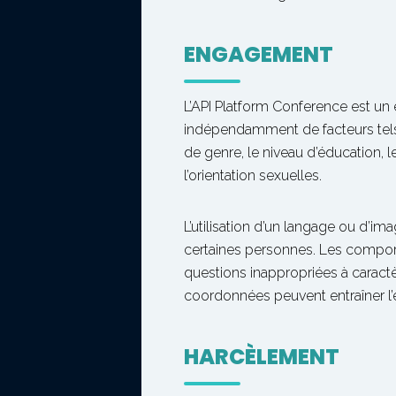
ENGAGEMENT
L’API Platform Conference est un
indépendamment de facteurs tels que
de genre, le niveau d’éducation, le
l’orientation sexuelles.
L’utilisation d’un langage ou d’i
certaines personnes. Les comport
questions inappropriées à caract
coordonnées peuvent entraîner l
HARCÈLEMENT