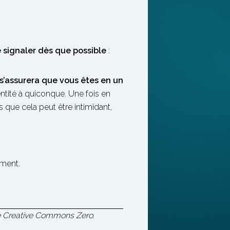
e signaler dès que possible
:
s’assurera que vous êtes en un
ntité à quiconque. Une fois en
que cela peut être intimidant,
ement.
ce Creative Commons Zero.