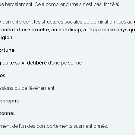
harcèlement. Cela comprend (mais n’est pas limité à) :
qui renforcent les structures sociales de domination liées au
l’orientation sexuelle, au handicap, à l’apparence physique
ligion
.
ortune
g
ou
le suivi délibéré
d’une personne
os
ssions ou de l’événement
pproprié
sonnel
ement de l’un des comportements susmentionnés.