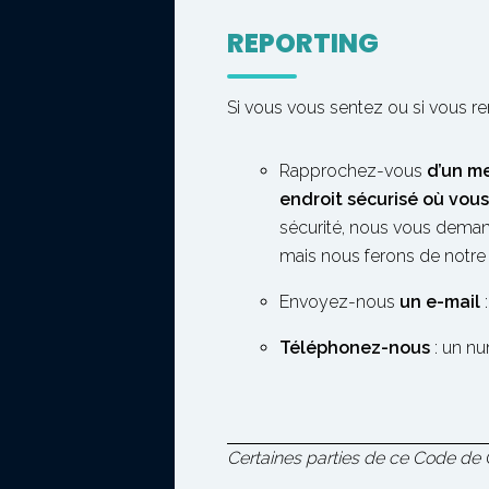
REPORTING
Si vous vous sentez ou si vous r
Rapprochez-vous
d’un m
endroit sécurisé où vou
sécurité, nous vous deman
mais nous ferons de notre 
Envoyez-nous
un e-mail
Téléphonez-nous
: un nu
Certaines parties de ce Code de 