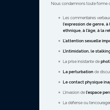
Nous condamnons toute forme de 
Les commentaires verbaux 
l’expression de genre, à 
ethnique, à l’âge, à la re
L’attention sexuelle imp
L’intimidation, le stalkin
La prise insistante de
phot
La perturbation
de discu
Le contact physique ina
L’invasion de
l’espace per
La défense ou l’encourag