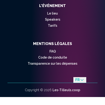
L'ÉVÉNEMENT
Le lieu
Speakers
Tarifs
MENTIONS LÉGALES
FAQ
Code de conduite
Transparence sur les dépenses
FR
en
Copyright ©
2026
Les-Tilleuls.coop