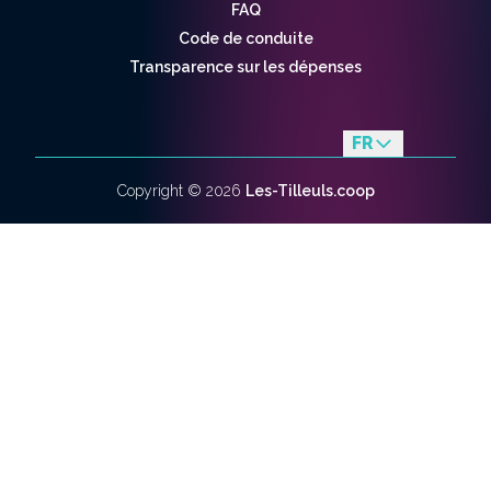
FAQ
Code de conduite
Transparence sur les dépenses
FR
en
Copyright ©
2026
Les-Tilleuls.coop