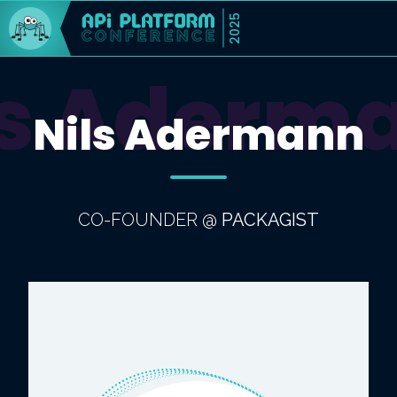
2025
ls Aderm
Nils Adermann
CO-FOUNDER
@
PACKAGIST